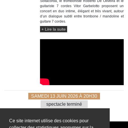
Soltacorda, le tromboniste Roberto De Oliveira et le
guitariste 7 cordes Vitor Garbelotto proposent un
concert en duo intime, élégant et très vivant, autour
d’un dialogue subtil entre trombone / mandoline et
guitare 7 cordes.
+ Lire la suite
SAMEDI 13 JUIN 2026
À 20H30
spectacle terminé
Ce site internet utilise des cookies pour
collecter des statistiques anonymes sur la