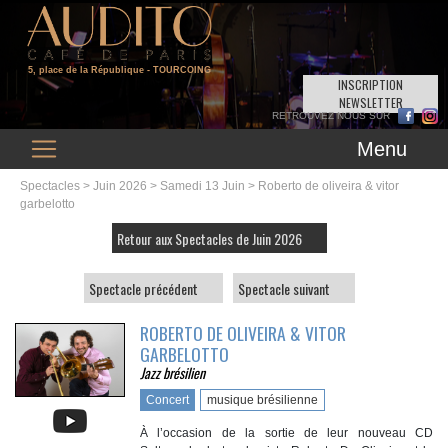
5, place de la République
- TOURCOING
INSCRIPTION
NEWSLETTER
Menu
Spectacles
>
Juin 2026
>
Samedi 13 Juin
> Roberto de oliveira & vitor
garbelotto
Retour aux Spectacles de Juin 2026
Spectacle précédent
Spectacle suivant
ROBERTO DE OLIVEIRA & VITOR
GARBELOTTO
Jazz brésilien
Concert
musique brésilienne
À l’occasion de la sortie de leur nouveau CD