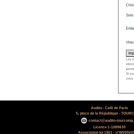
Choi
Solo
Enfa
cliqu
Les i
inform
janvi
Si vo
vous 
Audito - Café de Paris
5, place de la République
- TOURC
contact@audito-tourcoing.
Licence 1-1089630
Association loi 1901 - n°W59502