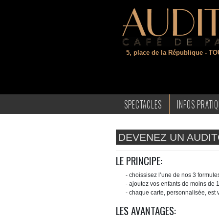
5, place de la République
- TO
SPECTACLES
INFOS PRATI
DEVENEZ UN AUDI
LE PRINCIPE:
- choissisez l’une de nos 3 formul
- ajoutez vos enfants de moins de 
- chaque carte, personnalisée, est v
LES AVANTAGES: