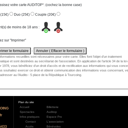
ssisez votre carte AUDITOP
*
: (cochez la bonne case)
 (15€)
Duo (25€)
Couple (20€)
nt(s) de moins de 18 ans :
ez sur "Imprimer"
-
nformations recueillies sont nécessaires pour votre carte. Elles font l’objet d’un traitement
atique et sont destinées au secrétariat de l’association. En application de l’article 34 de la loi
er 1978, vous bénéficiez d’un droit d’accès et de rectification aux informations qui vous conce
us souhaitez exercer ce droit et obtenir communication des informations vous concernant, veu
adresser au l’Audito - 5 place de la République à Tourcoing.
Plan du site
Accueil
Billetterie
OING
Spectacles
Auditop
fr
Infos pratiques
Espace Pro
Contact
L'association
5433
Accès
Bénévoles