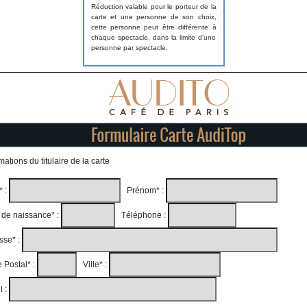
Réduction valable pour le porteur de la
carte et une personne de son choix,
cette personne peut être différente à
chaque spectacle, dans la limite d’une
personne par spectacle.
mations du titulaire de la carte
*
:
Prénom
*
:
 de naissance
*
:
Téléphone :
sse
*
:
 Postal
*
:
Ville
*
:
l :