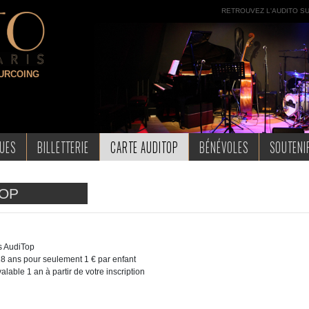
URCOING
QUES
BILLETTERIE
CARTE AUDITOP
BÉNÉVOLES
SOUTENIR
TOP
es AudiTop
18 ans pour seulement 1 € par enfant
alable 1 an à partir de votre inscription