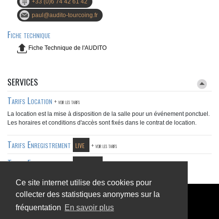
+33 (0)6 74 42 61 42
paul@audito-tourcoing.fr
Fiche technique
Fiche Technique de l'AUDITO
SERVICES
Tarifs Location
+ voir les tarifs
La location est la mise à disposition de la salle pour un événement ponctuel.
Les horaires et conditions d'accès sont fixés dans le contrat de location.
Tarifs Enregistrement
live
+ voir les tarifs
Tarifs Enregistrement
non-live
+ voir les tarifs
Ce site internet utilise des cookies pour
collecter des statistiques anonymes sur la
Audito - Café de Paris
5, place de la République
- TOURCOING
fréquentation
En savoir plus
contact@audito-tourcoing.fr