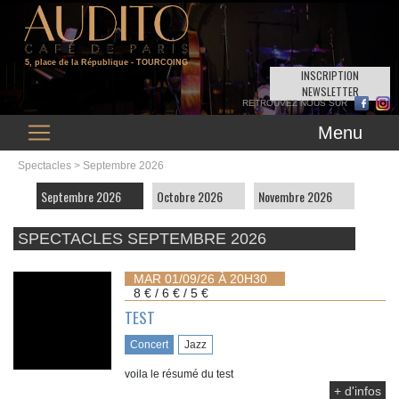
5, place de la République
- TOURCOING
INSCRIPTION
NEWSLETTER
Menu
Spectacles
> Septembre 2026
Septembre 2026
Octobre 2026
Novembre 2026
SPECTACLES SEPTEMBRE 2026
MAR 01/09/26 À 20H30
8 € / 6 € / 5 €
TEST
Concert
Jazz
voila le résumé du test
+ d'infos