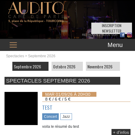
5, place de la République
- TOURCOING
INSCRIPTION
NEWSLETTER
Menu
Spectacles
> Septembre 2026
Septembre 2026
Octobre 2026
Novembre 2026
SPECTACLES SEPTEMBRE 2026
MAR 01/09/26 À 20H30
8 € / 6 € / 5 €
TEST
Concert
Jazz
voila le résumé du test
+ d'infos